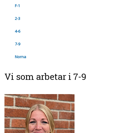
F-1
2-3
4-6
7-9
Norna
Vi som arbetar i 7-9