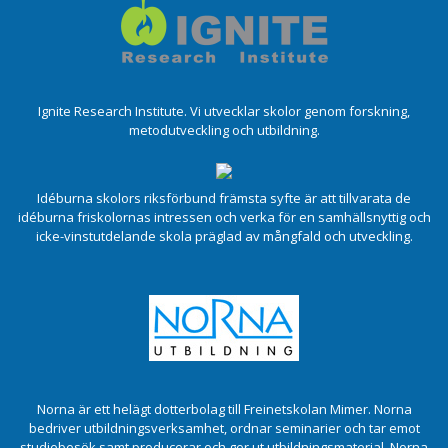
Ignite Research Institute. Vi utvecklar skolor genom forskning,
metodutveckling och utbildning.
Idéburna skolors riksförbund främsta syfte är att tillvarata de
idéburna friskolornas intressen och verka för en samhällsnyttig och
icke-vinstutdelande skola präglad av mångfald och utveckling.
Norna är ett helägt dotterbolag till Freinetskolan Mimer. Norna
bedriver utbildningsverksamhet, ordnar seminarier och tar emot
studiebesök samt producerar och ger ut utbildningsmaterial. Norna