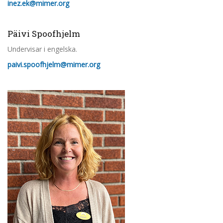
inez.ek@mimer.org
Päivi Spoofhjelm
Undervisar i engelska.
paivi.spoofhjelm@mimer.org